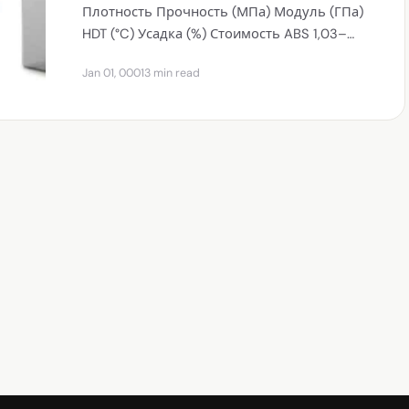
Плотность Прочность (МПа) Модуль (ГПа)
HDT (°C) Усадка (%) Стоимость ABS 1,03–
1,06 40–50 2,0–2,8 …
Jan 01, 0001
3 min read