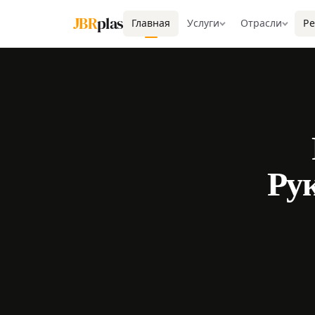
JBR
plas
Главная
Услуги
Отрасли
Р
Ру