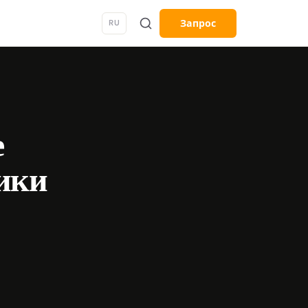
Запрос
RU
е
ики