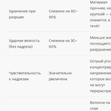
Материал
прочнее, н
Удлинение при
Снижено на 80–
хрупкий — 
разрыве
95%
ломается, а
течёт
Меньше эн
Ударная вязкость
Снижена на 30–
поглощаетс
(без надреза)
60%
разрушени
Острый уго
концентрир
Чувствительность
Значительно
напряжение
к надрезам
увеличена
которое во
не могут
перераспре
Волокна на
спая