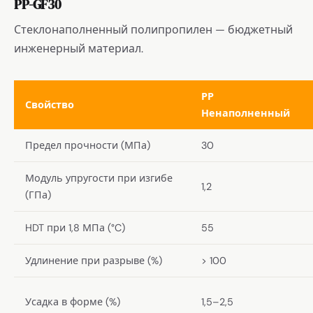
PP-GF30
Стеклонаполненный полипропилен — бюджетный
инженерный материал.
PP
Свойство
Ненаполненный
Предел прочности (МПа)
30
Модуль упругости при изгибе
1,2
(ГПа)
HDT при 1,8 МПа (°C)
55
Удлинение при разрыве (%)
> 100
Усадка в форме (%)
1,5–2,5