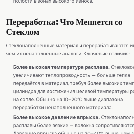
полости в зонах высокого износа.
Переработка: Что Меняется со
Стеклом
Стеклонаполненные материалы перерабатываются и
чем их ненаполненные аналоги. Ключевые отличия:
Более высокая температура расплава.
Стеклово
увеличивают теплопроводность — больше тепла
передаётся в материал, требуя более высоких тем
цилиндра для достижения целевой температуры р
на сопле. Обычно на 10–20°C выше диапазона
переработки ненаполненного материала.
Более высокое давление впрыска.
Стеклонапол
расплавы более вязкие — волокна сопротивляются
Давление впрыска обычно на 20–40% выше, чем д