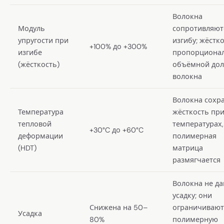
Волокна
Модуль
сопротивляют
упругости при
изгибу; жёстк
+100% до +300%
изгибе
пропорциона
(жёсткость)
объёмной дол
волокна
Волокна сохр
Температура
жёсткость пр
тепловой
температурах,
+30°C до +60°C
деформации
полимерная
(HDT)
матрица
размягчается
Волокна не д
усадку; они
Снижена на 50–
ограничивают
Усадка
80%
полимерную