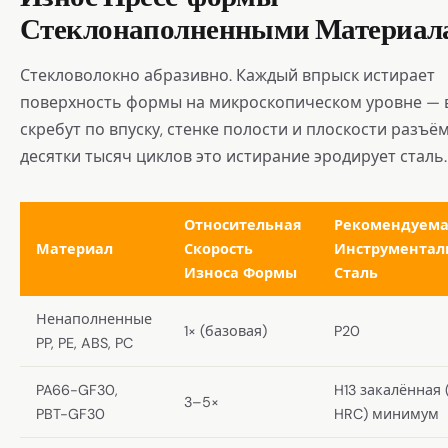
Стеклонаполненными Материал
Стекловолокно абразивно. Каждый впрыск истирает
поверхность формы на микроскопическом уровне — 
скребут по впуску, стенке полости и плоскости разъём
десятки тысяч циклов это истирание эродирует сталь.
Относительная
Рекомендуем
Материал
Скорость
Инструментал
Износа Формы
Сталь
Ненаполненные
1× (базовая)
P20
PP, PE, ABS, PC
PA66-GF30,
H13 закалённая
3–5×
PBT-GF30
HRC) минимум