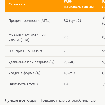
PA66
P
Свойство
Ненаполненный
G
1
Предел прочности (МПа)
80 (сухой)
(
Модуль упругости при
2,8
8
изгибе (ГПа)
HDT при 1,8 МПа (°C)
75
2
Удлинение при разрыве (%)
25–40
2
Усадка в форме (%)
1,0–2,0
0
Плотность (г/см³)
1,14
1,
Лучше всего для:
Подкапотные автомобильные