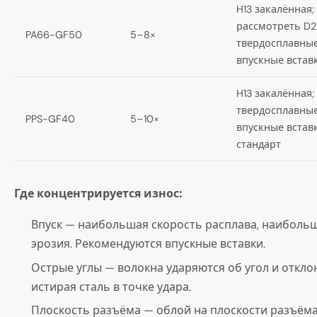
H13 закалённая;
рассмотреть D2
PA66-GF50
5–8×
твердосплавны
впускные встав
H13 закалённая;
твердосплавны
PPS-GF40
5–10×
впускные встав
стандарт
Где концентрируется износ:
Впуск — наибольшая скорость расплава, наиболь
эрозия. Рекомендуются впускные вставки.
Острые углы — волокна ударяются об угол и откло
истирая сталь в точке удара.
Плоскость разъёма — облой на плоскости разъём