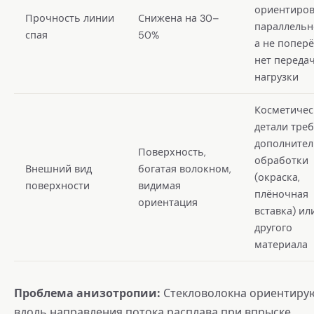
ориентиро
Прочность линии
Снижена на 30–
параллельн
спая
50%
а не попер
нет переда
нагрузки
Косметичес
детали тре
дополните
Поверхность,
обработки
Внешний вид
богатая волокном,
(окраска,
поверхности
видимая
плёночная
ориентация
вставка) ил
другого
материала
Проблема анизотропии:
Стекловолокна ориентиру
вдоль направления потока расплава при впрыске.