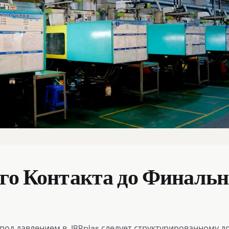
го Контакта до Финаль
под давлением в JBRplas следует структурированному 