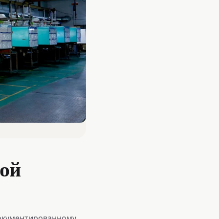
ной
документированному