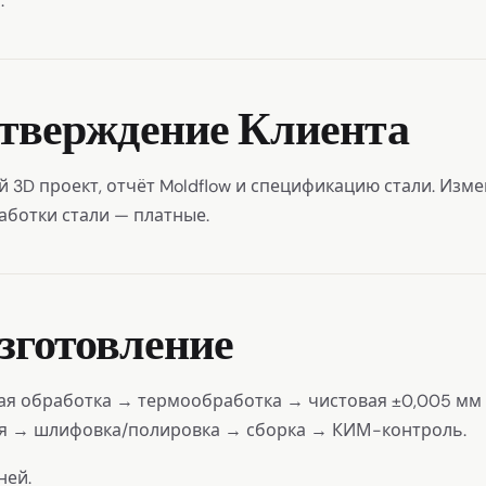
.
Утверждение Клиента
 3D проект, отчёт Moldflow и спецификацию стали. Изме
аботки стали — платные.
Изготовление
вая обработка → термообработка → чистовая ±0,005 м
я → шлифовка/полировка → сборка → КИМ-контроль.
ней.