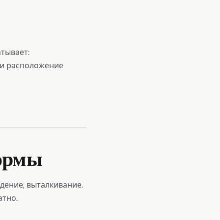
тывает:
п и расположение
формы
ждение, выталкивание.
атно.