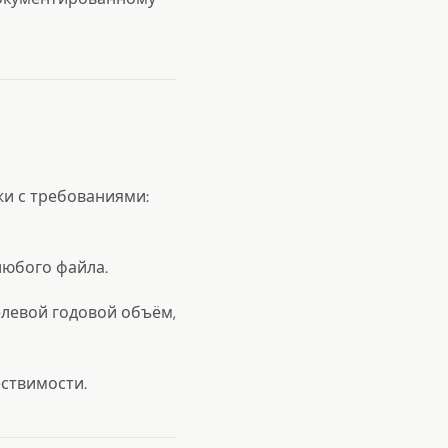
ежи с требованиями:
любого файла.
елевой годовой объём,
ствимости.