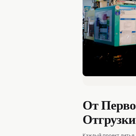
От Перво
Отгрузки
Каждый проект литья 