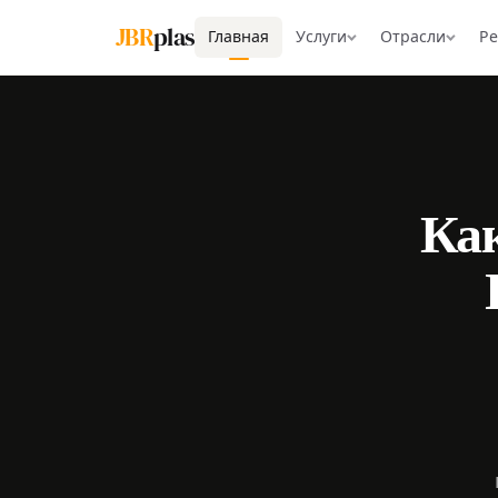
JBR
plas
Главная
Услуги
Отрасли
Р
Как