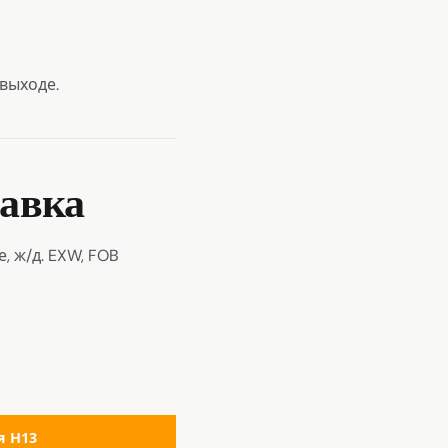
 выходе.
тавка
, ж/д. EXW, FOB
я H13