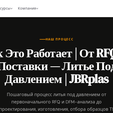
есурсы
Компания
НАШ ПРОЦЕСС
 Это Работает | От RF
Поставки — Литье По
Давлением | JBRplas
Пошаговый процесс литья под давлением от
первоначального RFQ и DFM-анализа до
проектирования, изготовления, отбора образцов Т1