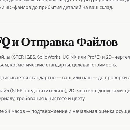
ки 3D-файлов до прибытия деталей на ваш склад.
RFQ и Отправка Файлов
лы (STEP, IGES, SolidWorks, UG NX или Pro/E) и 2D-черт
ъём, косметические стандарты, целевая стоимость.
писывается стандартно — ваш или наш — до проверки 
айл (STEP предпочтительно), 2D-чертёж с допусками, ц
риалу, требования к чистоте и цвету.
ие 24 часов — подтверждение и начальная оценка осуще