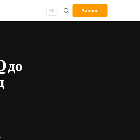
Запрос
RU
Q до
д
,