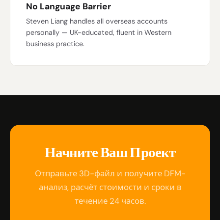
No Language Barrier
Steven Liang handles all overseas accounts
personally — UK-educated, fluent in Western
business practice.
Начните Ваш Проект
Отправьте 3D-файл и получите DFM-
анализ, расчёт стоимости и сроки в
течение 24 часов.