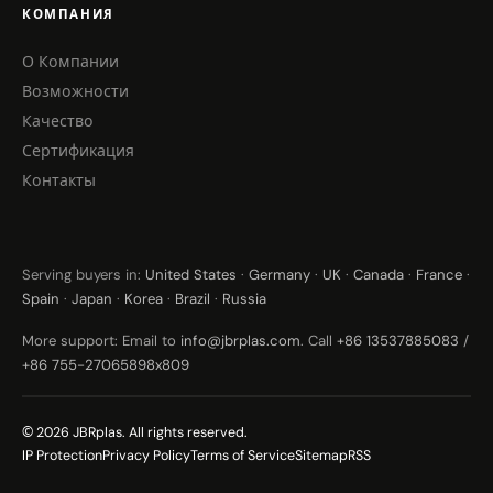
КОМПАНИЯ
О Компании
Возможности
Качество
Сертификация
Контакты
Serving buyers in:
United States
·
Germany
·
UK
·
Canada
·
France
·
Spain
·
Japan
·
Korea
·
Brazil
·
Russia
More support: Email to
info@jbrplas.com
. Call
+86 13537885083
/
+86 755-27065898x809
© 2026 JBRplas. All rights reserved.
IP Protection
Privacy Policy
Terms of Service
Sitemap
RSS