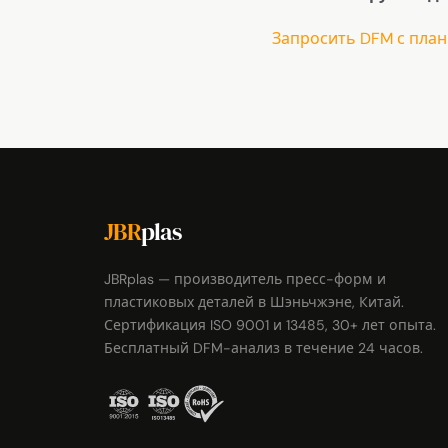
Запросить DFM с пла
JBR
plas
JBRplas — производитель пресс-форм и
пластиковых деталей в Шэньчжэне, Китай.
Сертификация ISO 9001 и 13485, 30+ лет опыта.
Бесплатный DFM-анализ в течение 24 часов.