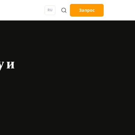
Запрос
RU
у и