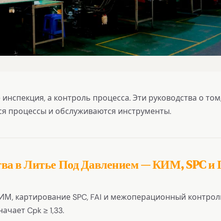
 инспекция, а контроль процесса. Эти руководства о том
ся процессы и обслуживаются инструменты.
ва в Литье Под Давлением — КИМ, SPC и 
М, картирование SPC, FAI и межоперационный контроль
ачает Cpk ≥ 1,33.