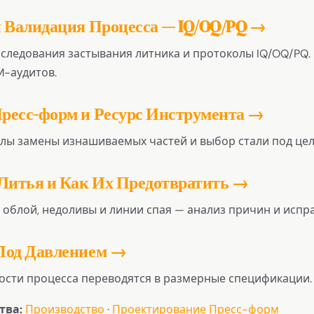
и Валидация Процесса — IQ/OQ/PQ →
сследования застывания литника и протоколы IQ/OQ/PQ.
M-аудитов.
ресс-форм и Ресурс Инструмента →
лы замены изнашиваемых частей и выбор стали под цел
 Литья и Как Их Предотвратить →
 облой, недоливы и линии спая — анализ причин и испр
Под Давлением →
ости процесса переводятся в размерные спецификации.
тва:
Производство
·
Проектирование Пресс-форм