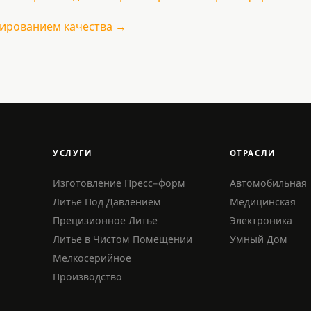
нированием качества →
УСЛУГИ
ОТРАСЛИ
Изготовление Пресс-форм
Автомобильная
Литье Под Давлением
Медицинская
Прецизионное Литье
Электроника
Литье в Чистом Помещении
Умный Дом
Мелкосерийное
Производство