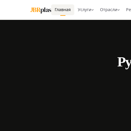
JBR
plas
Главная
Услуги
Отрасли
Р
Ру