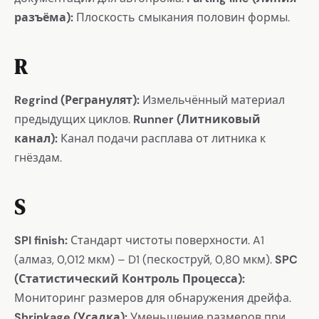
разъёма):
Плоскость смыкания половин формы.
R
Regrind (Регранулят):
Измельчённый материал
предыдущих циклов.
Runner (Литниковый
канал):
Канал подачи расплава от литника к
гнёздам.
S
SPI finish:
Стандарт чистоты поверхности. A1
(алмаз, 0,012 мкм) – D1 (пескоструй, 0,80 мкм).
SPC
(Статистический Контроль Процесса):
Мониторинг размеров для обнаружения дрейфа.
Shrinkage (Усадка):
Уменьшение размеров при