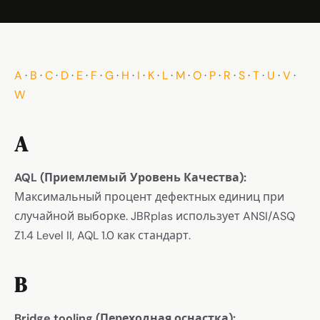
A
·
B
·
C
·
D
·
E
·
F
·
G
·
H
·
I
·
K
·
L
·
M
·
O
·
P
·
R
·
S
·
T
·
U
·
V
·
W
A
AQL (Приемлемый Уровень Качества):
Максимальный процент дефектных единиц при
случайной выборке. JBRplas использует ANSI/ASQ
Z1.4 Level II, AQL 1.0 как стандарт.
B
Bridge tooling (Переходная оснастка):