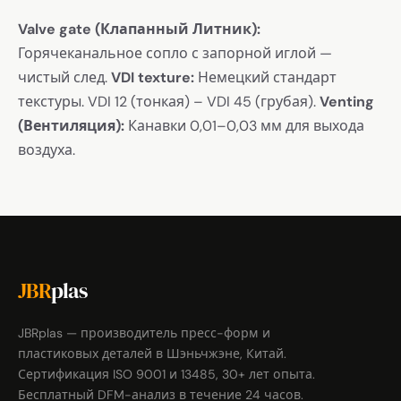
Valve gate (Клапанный Литник):
Горячеканальное сопло с запорной иглой —
чистый след.
VDI texture:
Немецкий стандарт
текстуры. VDI 12 (тонкая) – VDI 45 (грубая).
Venting
(Вентиляция):
Канавки 0,01–0,03 мм для выхода
воздуха.
JBR
plas
JBRplas — производитель пресс-форм и
пластиковых деталей в Шэньчжэне, Китай.
Сертификация ISO 9001 и 13485, 30+ лет опыта.
Бесплатный DFM-анализ в течение 24 часов.