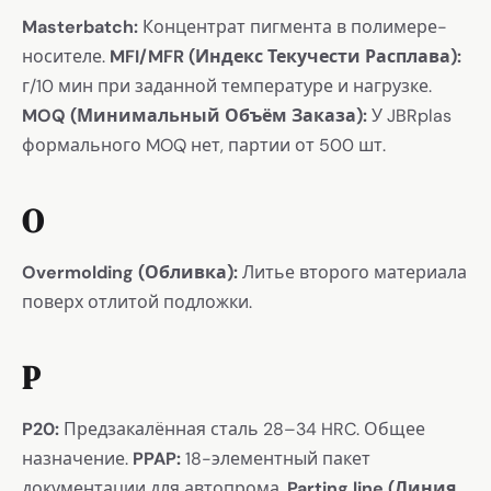
Masterbatch:
Концентрат пигмента в полимере-
носителе.
MFI/MFR (Индекс Текучести Расплава):
г/10 мин при заданной температуре и нагрузке.
MOQ (Минимальный Объём Заказа):
У JBRplas
формального MOQ нет, партии от 500 шт.
O
Overmolding (Обливка):
Литье второго материала
поверх отлитой подложки.
P
P20:
Предзакалённая сталь 28–34 HRC. Общее
назначение.
PPAP:
18-элементный пакет
документации для автопрома.
Parting line (Линия