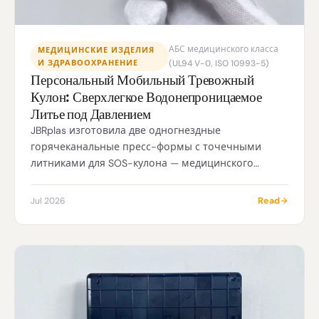
АБС медицинского класса
МЕДИЦИНСКИЕ ИЗДЕЛИЯ
И ЗДРАВООХРАНЕНИЕ
(UL94 V-0, ISO 10993-5)
Персональный Мобильный Тревожный
Кулон: Сверхлегкое Водонепроницаемое
Литье под Давлением
JBRplas изготовила две одногнездные
горячеканальные пресс-формы с точечными
литниками для SOS-кулона — медицинского
изделия класса II — из АБС медицинского класса
размером 30×55×10 мм при весе 7 г со
Read
Jul 2026
сверхтонкими стенками 1,6 мм, герметизацией
IP67 с силиконовым O-кольцом,
биосовместимостью по ISO 10993-5 и серебро-
ионным антимикробным покрытием для системы
экстренного реагирования для пожилых людей.