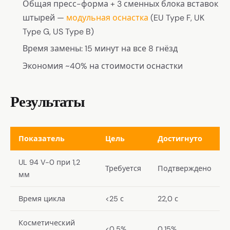
Общая пресс-форма + 3 сменных блока вставок
штырей —
модульная оснастка
(EU Type F, UK
Type G, US Type B)
Время замены: 15 минут на все 8 гнёзд
Экономия ~40% на стоимости оснастки
Результаты
Показатель
Цель
Достигнуто
UL 94 V-0 при 1,2
Требуется
Подтверждено
мм
Время цикла
<25 с
22,0 с
Косметический
<0,5%
0,15%