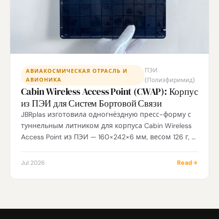
ПЭИ
АВИАКОСМИЧЕСКАЯ ОТРАСЛЬ И
АВИОНИКА
(Полиэфиримид)
Cabin Wireless Access Point (CWAP): Корпус
из ПЭИ для Систем Бортовой Связи
JBRplas изготовила одногнёздную пресс-форму с
туннельным литником для корпуса Cabin Wireless
Access Point из ПЭИ — 160×242×6 мм, весом 126 г, с
допуском на бобышки ±0,08 мм, плоскостностью
по длинной оси 0,06 мм, сертификацией UL94 V-0
Read
Jul 2026
и полным соответствием DO-160G Категория А
для интегратора авионики первого уровня.