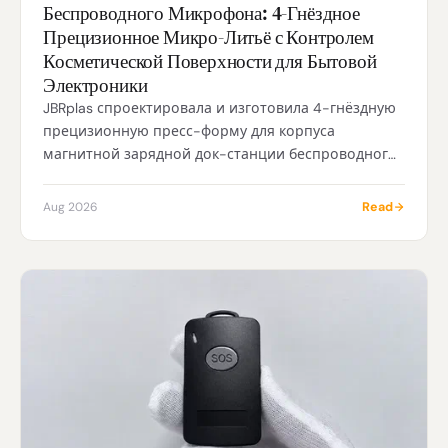
Беспроводного Микрофона: 4-Гнёздное
Прецизионное Микро-Литьё с Контролем
Косметической Поверхности для Бытовой
Электроники
JBRplas спроектировала и изготовила 4-гнёздную
прецизионную пресс-форму для корпуса
магнитной зарядной док-станции беспроводного
микрофона — деталь 30×20×10 мм из ПК/АБС
весом 2 г с косметической поверхностью класса А,
Read
Aug 2026
требующей полного отсутствия утяжин, линий
спая и равномерного глянца, что достигнуто
оптимизацией положения литника, конформным
охлаждением, зеркальной полировкой SPI A1 и
уточнением уклонов по DFM для бренда бытовой
электроники.