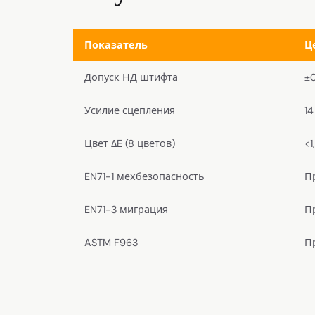
Показатель
Ц
Допуск НД штифта
±
Усилие сцепления
14
Цвет ΔE (8 цветов)
<1
EN71-1 мехбезопасность
П
EN71-3 миграция
П
ASTM F963
П