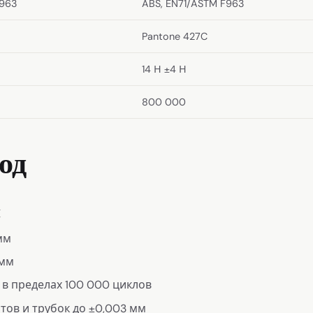
F963
ABS, EN71/ASTM F963
Pantone 427C
14 Н ±4 Н
800 000
од
я
мм
 мм
 в пределах 100 000 циклов
ов и трубок до ±0,003 мм