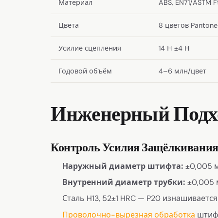
Материал
ABS, EN71/ASTM 
Цвета
8 цветов Pantone
Усилие сцепления
14 Н ±4 Н
Годовой объём
4–6 млн/цвет
Инженерный Подх
Контроль Усилия Защёлкивани
Наружный диаметр штифта:
±0,005 
Внутренний диаметр трубки:
±0,005
Сталь H13, 52±1 HRC — P20 изнашивается
Проволочно-вырезная обработка
штифт