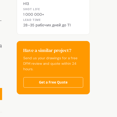
H13
SHOT LIFE
1 000 000+
-
LEAD TIME
28–35 рабочих дней до Т1
й
Have a similar project?
Send us your drawings for a free
DFM review and quote within 24
hours.
Get a Free Quote