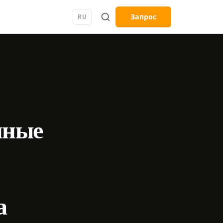
Запрос
RU
нные
а