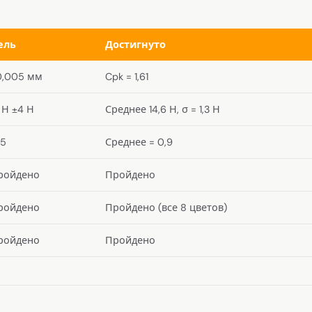
ель
Достигнуто
0,005 мм
Cpk = 1,61
 Н ±4 Н
Среднее 14,6 Н, σ = 1,3 Н
,5
Среднее = 0,9
ройдено
Пройдено
ройдено
Пройдено (все 8 цветов)
ройдено
Пройдено