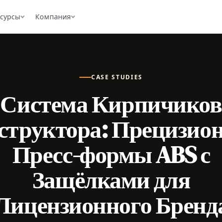
есурсы
Компания
CASE STUDIES
Система Кирпичиков
структора: Прецизио
Пресс-формы ABS с
Защёлками для
Лицензионного Бренд