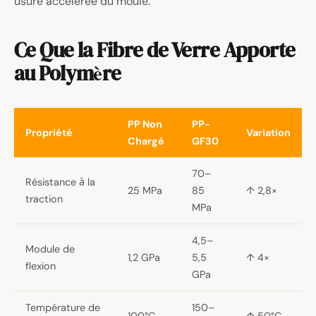
usure accélérée du moule.
Ce Que la Fibre de Verre Apporte
au Polymère
PP Non
PP-
Propriété
Variation
Chargé
GF30
70–
Résistance à la
25 MPa
85
↑ 2,8×
traction
MPa
4,5–
Module de
1,2 GPa
5,5
↑ 4×
flexion
GPa
Température de
150–