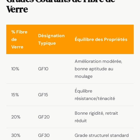
Verre
% Fibre
Désignation
de
Équilibre des Propriétés
Typique
Verre
Amélioration modérée,
10%
GF10
bonne aptitude au
moulage
Équilibre
15%
GF15
résistance/ténacité
Bonne rigidité, retrait
20%
GF20
réduit
30%
GF30
Grade structurel standard