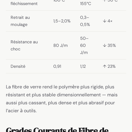
100°C
↑ 50°C
fléchissement
155°C
Retrait au
0,3–
1,5–2,0%
↓ 4×
moulage
0,5%
50–
Résistance au
80 J/m
60
↓ 35%
choc
J/m
Densité
0,91
1,12
↑ 23%
La fibre de verre rend le polymère plus rigide, plus
résistant et plus stable dimensionnellement — mais
aussi plus cassant, plus dense et plus abrasif pour
l’acier à outils.
Grades Courants de Fibre de