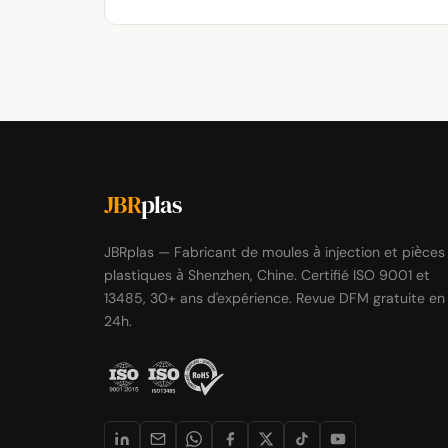
JBR
plas
JBRplas — Fabricant de moules à injection et pièces
plastiques à Shenzhen, Chine. Certifié ISO 9001 et
13485, 30+ ans d'expérience. Revue DFM gratuite en
24h.