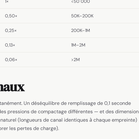
1×
<50 000
0,50×
50K–200K
0,25×
200K–1M
0,13×
1M–2M
0,06×
>2M
anaux
ltanément. Un déséquilibre de remplissage de 0,1 seconde
 des pressions de compactage différentes — et des dimension
e naturel (longueurs de canal identiques à chaque empreinte)
rer les pertes de charge).