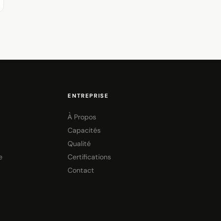
ENTREPRISE
À Propos
Capacités
Qualité
e
Certifications
Contact