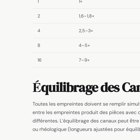
1
1×
2
1,6–1,8×
4
2,5–3×
8
4–5×
16
7–9×
Équilibrage des C
Toutes les empreintes doivent se remplir simu
entre les empreintes produit des pièces avec
différentes. L’équilibrage des canaux peut êtr
ou rhéologique (longueurs ajustées pour équilib