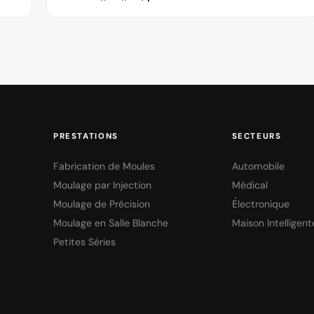
PRESTATIONS
SECTEURS
Fabrication de Moules
Automobile
Moulage par Injection
Médical
Moulage de Précision
Électronique
Moulage en Salle Blanche
Maison Intelligent
Petites Séries