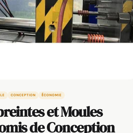
LLE
CONCEPTION
ÉCONOMIE
reintes et Moules
omis de Conception