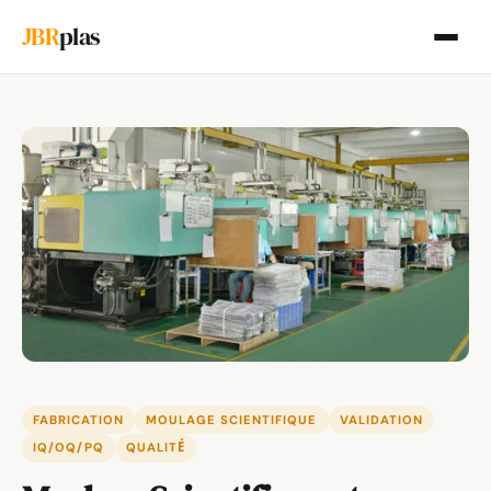
JBR
plas
FABRICATION
MOULAGE SCIENTIFIQUE
VALIDATION
IQ/OQ/PQ
QUALITÉ