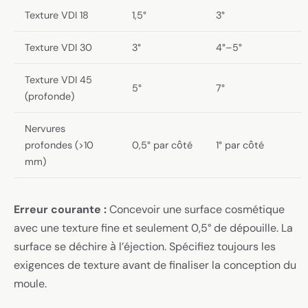
Texture VDI 18
1,5°
3°
Texture VDI 30
3°
4°–5°
Texture VDI 45
5°
7°
(profonde)
Nervures
profondes (>10
0,5° par côté
1° par côté
mm)
Erreur courante :
Concevoir une surface cosmétique
avec une texture fine et seulement 0,5° de dépouille. La
surface se déchire à l’éjection. Spécifiez toujours les
exigences de texture avant de finaliser la conception du
moule.