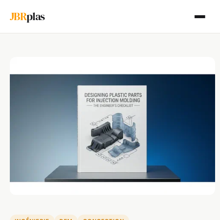
JBR
plas