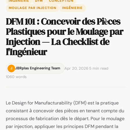
INGÉNIERIE
DFM
CONCEPTION
MOULAGE PAR INJECTION
INGÉNIERIE
DFM 101 : Concevoir des Pièces
Plastiques pour le Moulage par
Injection — La Checklist de
l'Ingénieur
Apr 20, 2026
·
5 min read
·
JBRplas Engineering Team
J
1060 words
Le Design for Manufacturability (DFM) est la pratique
consistant à concevoir des pièces en tenant compte du
processus de fabrication dès le départ. Pour le moulage
par injection, appliquer les principes DFM pendant la