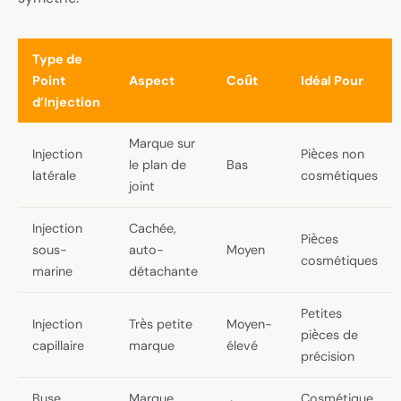
Type de
Point
Aspect
Coût
Idéal Pour
d’Injection
Marque sur
Injection
Pièces non
le plan de
Bas
latérale
cosmétiques
joint
Injection
Cachée,
Pièces
sous-
auto-
Moyen
cosmétiques
marine
détachante
Petites
Injection
Très petite
Moyen-
pièces de
capillaire
marque
élevé
précision
Buse
Marque
Cosmétique,