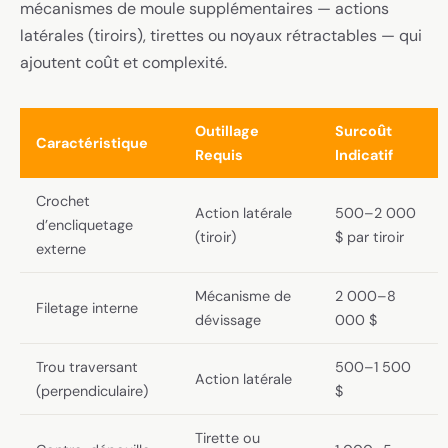
mécanismes de moule supplémentaires — actions
latérales (tiroirs), tirettes ou noyaux rétractables — qui
ajoutent coût et complexité.
Outillage
Surcoût
Caractéristique
Requis
Indicatif
Crochet
Action latérale
500–2 000
d’encliquetage
(tiroir)
$ par tiroir
externe
Mécanisme de
2 000–8
Filetage interne
dévissage
000 $
Trou traversant
500–1 500
Action latérale
(perpendiculaire)
$
Tirette ou