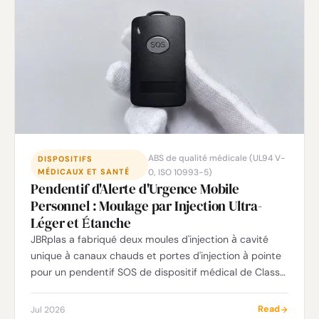
DFM pour une marque d'électronique grand public.
ABS de qualité médicale (UL94 V-
DISPOSITIFS
MÉDICAUX ET SANTÉ
0, ISO 10993-5)
Pendentif d'Alerte d'Urgence Mobile
Personnel : Moulage par Injection Ultra-
Léger et Étanche
JBRplas a fabriqué deux moules d'injection à cavité
unique à canaux chauds et portes d'injection à pointe
pour un pendentif SOS de dispositif médical de Classe
II — ABS de qualité médicale de 30 × 55 × 10 mm à 7 g
avec des parois ultra-minces de 1,6 mm, étanchéité
Read
Jul 2026