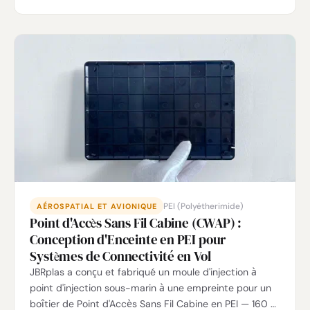
IP67 via un joint torique en silicone, biocompatibilité
ISO 10993-5 et revêtement antimicrobien aux ions
d'argent pour un système de réponse d'urgence pour
les soins aux personnes âgées.
PEI (Polyétherimide)
AÉROSPATIAL ET AVIONIQUE
Point d'Accès Sans Fil Cabine (CWAP) :
Conception d'Enceinte en PEI pour
Systèmes de Connectivité en Vol
JBRplas a conçu et fabriqué un moule d'injection à
point d'injection sous-marin à une empreinte pour un
boîtier de Point d'Accès Sans Fil Cabine en PEI — 160 ×