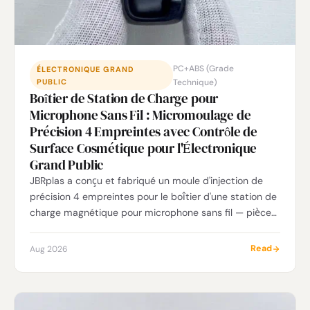
PC+ABS (Grade
ÉLECTRONIQUE GRAND
PUBLIC
Technique)
Boîtier de Station de Charge pour
Microphone Sans Fil : Micromoulage de
Précision 4 Empreintes avec Contrôle de
Surface Cosmétique pour l'Électronique
Grand Public
JBRplas a conçu et fabriqué un moule d'injection de
précision 4 empreintes pour le boîtier d'une station de
charge magnétique pour microphone sans fil — pièce
de 30 × 20 × 10 mm en PC+ABS de 2 g avec surface
cosmétique de Classe A exigeant zéro retassure, zéro
Read
Aug 2026
ligne de soudure et une brillance uniforme, obtenus
grâce à un positionnement optimisé du point
d'injection, un refroidissement conforme, un polissage
miroir SPI A-1 et un affinage des angles de dépouille en