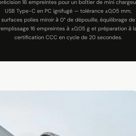
précision 16 empreintes pour un boîtier de mini chargeu
USB Type-C en PC ignifugé — tolérance ±0,05 mm,
surfaces polies miroir à 0° de dépouille, équilibrage de
remplissage 16 empreintes à ±0,05 g et préparation à l
certification CCC en cycle de 20 secondes.