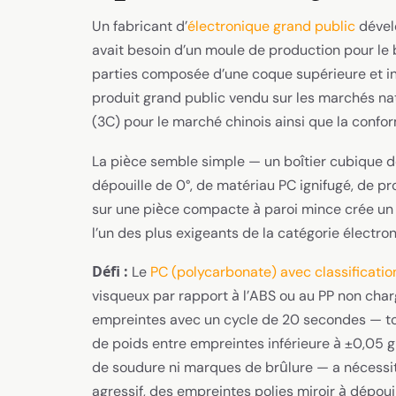
Un fabricant d’
électronique grand public
dével
avait besoin d’un moule de production pour l
parties composée d’une coque supérieure et inf
produit grand public vendu sur les marchés nat
(3C) pour le marché chinois ainsi que la confo
La pièce semble simple — un boîtier cubique d
dépouille de 0°, de matériau PC ignifugé, de 
sur une pièce compacte à paroi mince crée un 
l’un des plus exigeants de la catégorie électro
Défi :
Le
PC (polycarbonate) avec classificati
visqueux par rapport à l’ABS ou au PP non char
empreintes avec un cycle de 20 secondes — to
de poids entre empreintes inférieure à ±0,05 g
de soudure ni marques de brûlure — a nécessit
agressif, des empreintes polies miroir à dépoui