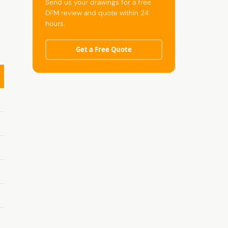
Send us your drawings for a free
DFM review and quote within 24
hours.
Get a Free Quote