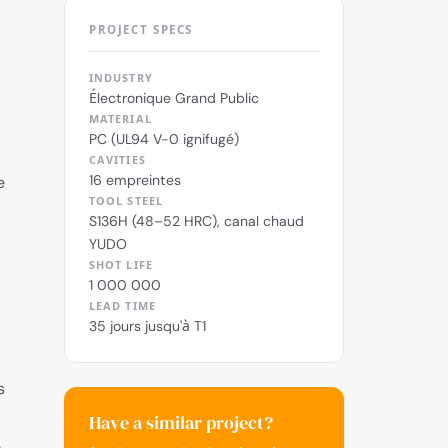
PROJECT SPECS
INDUSTRY
Électronique Grand Public
MATERIAL
PC (UL94 V-0 ignifugé)
CAVITIES
16 empreintes
e
TOOL STEEL
S136H (48–52 HRC), canal chaud
YUDO
SHOT LIFE
1 000 000
LEAD TIME
35 jours jusqu'à T1
s
Have a similar project?
.