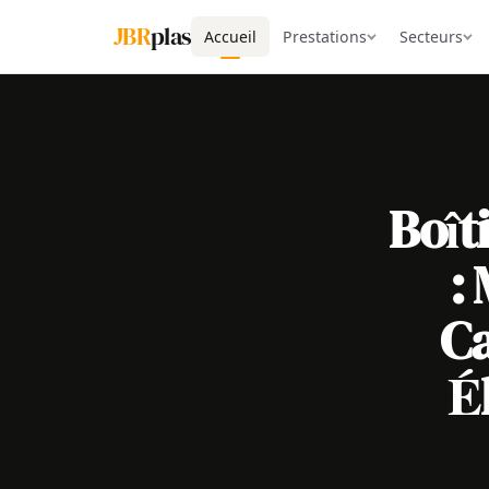
JBR
plas
Accueil
Prestations
Secteurs
Boît
:
Ca
É