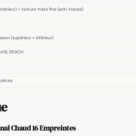
extérieur) + texture mate fine (anti-traces)
ason (supérieur + inférieur)
RoHS, REACH
pièces
ue
anal Chaud 16 Empreintes