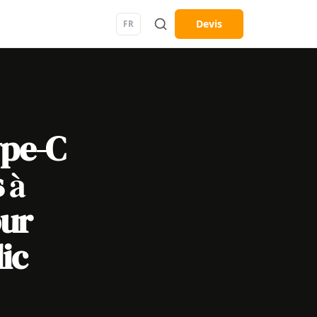
Devis
FR
ype-C
 à
our
ic