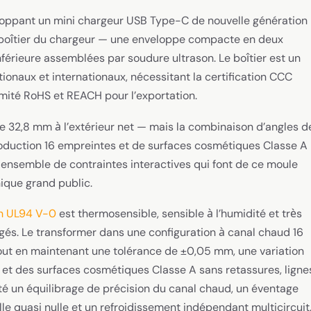
oppant un mini chargeur USB Type-C de nouvelle génération
e boîtier du chargeur — une enveloppe compacte en deux
érieure assemblées par soudure ultrason. Le boîtier est un
ionaux et internationaux, nécessitant la certification CCC
rmité RoHS et REACH pour l’exportation.
e 32,8 mm à l’extérieur net — mais la combinaison d’angles d
production 16 empreintes et de surfaces cosmétiques Classe A
ensemble de contraintes interactives qui font de ce moule
nique grand public.
on UL94 V-0
est thermosensible, sensible à l’humidité et très
gés. Le transformer dans une configuration à canal chaud 16
ut en maintenant une tolérance de ±0,05 mm, une variation
 et des surfaces cosmétiques Classe A sans retassures, ligne
é un équilibrage de précision du canal chaud, un éventage
lle quasi nulle et un refroidissement indépendant multicircuit