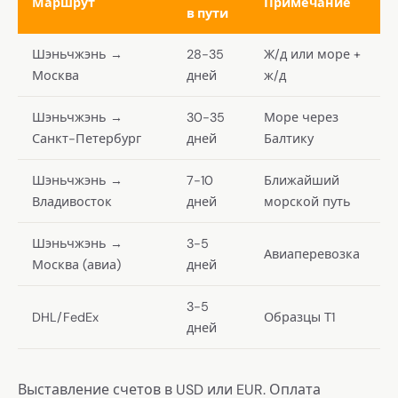
Маршрут
Примечание
в пути
Шэньчжэнь →
28-35
Ж/д или море +
Москва
дней
ж/д
Шэньчжэнь →
30-35
Море через
Санкт-Петербург
дней
Балтику
Шэньчжэнь →
7-10
Ближайший
Владивосток
дней
морской путь
Шэньчжэнь →
3-5
Авиаперевозка
Москва (авиа)
дней
3-5
DHL/FedEx
Образцы Т1
дней
Выставление счетов в USD или EUR. Оплата