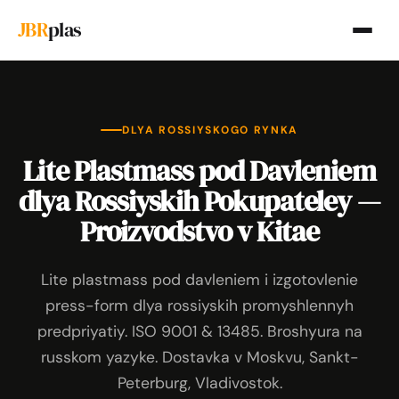
JBR
plas
DLYA ROSSIYSKOGO RYNKA
Lite Plastmass pod Davleniem
dlya Rossiyskih Pokupateley —
Proizvodstvo v Kitae
Lite plastmass pod davleniem i izgotovlenie
press-form dlya rossiyskih promyshlennyh
predpriyatiy. ISO 9001 & 13485. Broshyura na
russkom yazyke. Dostavka v Moskvu, Sankt-
Peterburg, Vladivostok.