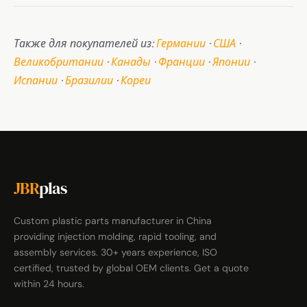
Также для покупателей из:
Германии
·
США
·
Великобритании
·
Канады
·
Франции
·
Японии
·
Испании
·
Бразилии
·
Кореи
JBR
plas
Custom plastic parts manufacturer in China
providing injection molding, rapid tooling, and
assembly services. 30+ years experience, ISO
certified, trusted by global OEM clients. Get a quote
within 24 hours.