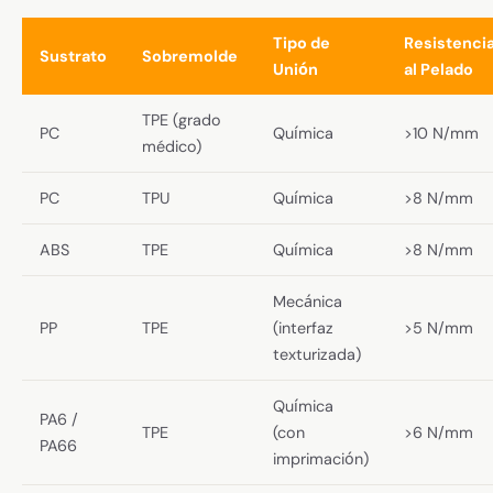
Tipo de
Resistenci
Sustrato
Sobremolde
Unión
al Pelado
TPE (grado
PC
Química
>10 N/mm
médico)
PC
TPU
Química
>8 N/mm
ABS
TPE
Química
>8 N/mm
Mecánica
PP
TPE
(interfaz
>5 N/mm
texturizada)
Química
PA6 /
TPE
(con
>6 N/mm
PA66
imprimación)