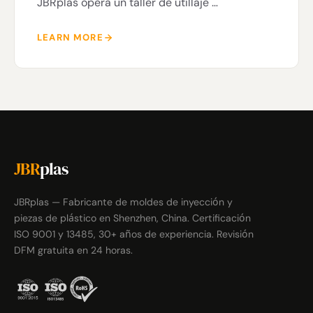
JBRplas opera un taller de utillaje …
LEARN MORE
JBR
plas
JBRplas — Fabricante de moldes de inyección y
piezas de plástico en Shenzhen, China. Certificación
ISO 9001 y 13485, 30+ años de experiencia. Revisión
DFM gratuita en 24 horas.