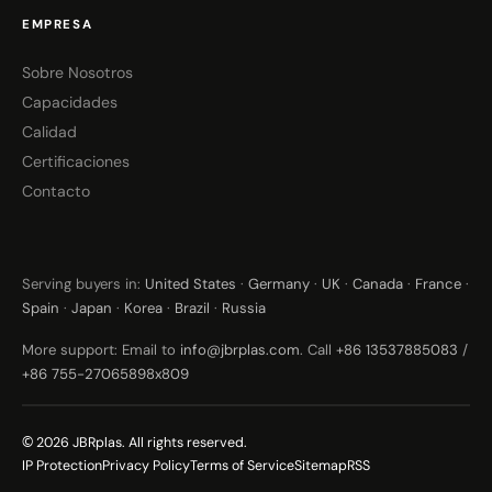
EMPRESA
Sobre Nosotros
Capacidades
Calidad
Certificaciones
Contacto
Serving buyers in:
United States
·
Germany
·
UK
·
Canada
·
France
·
Spain
·
Japan
·
Korea
·
Brazil
·
Russia
More support: Email to
info@jbrplas.com
. Call
+86 13537885083
/
+86 755-27065898x809
© 2026 JBRplas. All rights reserved.
IP Protection
Privacy Policy
Terms of Service
Sitemap
RSS