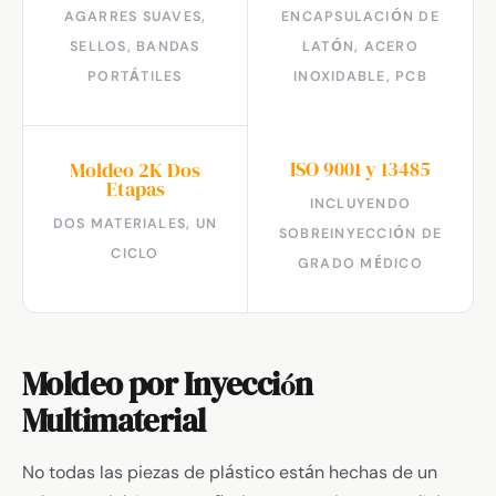
AGARRES SUAVES,
ENCAPSULACIÓN DE
SELLOS, BANDAS
LATÓN, ACERO
PORTÁTILES
INOXIDABLE, PCB
ISO 9001 y 13485
Moldeo 2K Dos
Etapas
INCLUYENDO
DOS MATERIALES, UN
SOBREINYECCIÓN DE
CICLO
GRADO MÉDICO
Moldeo por Inyección
Multimaterial
No todas las piezas de plástico están hechas de un