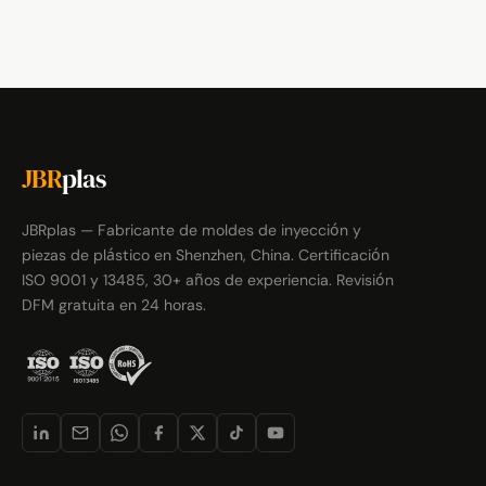
JBR
plas
JBRplas — Fabricante de moldes de inyección y
piezas de plástico en Shenzhen, China. Certificación
ISO 9001 y 13485, 30+ años de experiencia. Revisión
DFM gratuita en 24 horas.