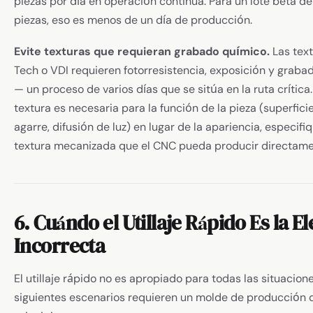
piezas por día en operación continua. Para un lote beta d
piezas, eso es menos de un día de producción.
Evite texturas que requieran grabado químico.
Las tex
Tech o VDI requieren fotorresistencia, exposición y graba
— un proceso de varios días que se sitúa en la ruta crítica. 
textura es necesaria para la función de la pieza (superfici
agarre, difusión de luz) en lugar de la apariencia, especifi
textura mecanizada que el CNC pueda producir directame
6. Cuándo el Utillaje Rápido Es la E
Incorrecta
El utillaje rápido no es apropiado para todas las situacione
siguientes escenarios requieren un molde de producción 