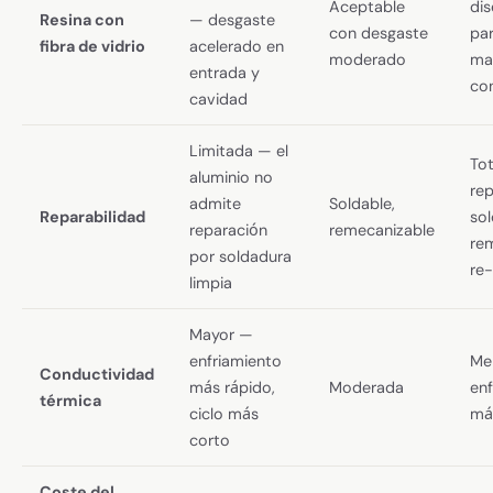
Aceptable
di
Resina con
— desgaste
con desgaste
pa
fibra de vidrio
acelerado en
moderado
mat
entrada y
co
cavidad
Limitada — el
To
aluminio no
re
admite
Soldable,
Reparabilidad
sol
reparación
remecanizable
rem
por soldadura
re
limpia
Mayor —
enfriamiento
Me
Conductividad
más rápido,
Moderada
enf
térmica
ciclo más
má
corto
Coste del