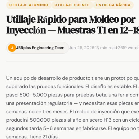
UTILLAJE ALUMINIO
UTILLAJE PUENTE
ENTREGA RÁPIDA
Utillaje Rápido para Moldeo por
Inyección — Muestras T1 en 12–1
Jun 26, 2026
·
13 min read
·
2619 word
JBRplas Engineering Team
J
Un equipo de desarrollo de producto tiene un prototipo q
superado las pruebas funcionales. El diseño es estable. El 
paso: 500–5.000 piezas para pruebas beta, una feria com
una presentación regulatoria — y necesitan esas piezas en
semanas, no en tres meses. El molde de inyección que ev
producirá 500.000 piezas al año en acero H13 con un ciclo
segundos tarda 5–6 semanas en fabricarse. El equipo no 
semanas. Tiene 21 días.