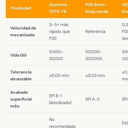
Aluminio
P20 Semi-
H1
Propiedad
7075-T6
Endurecido
En
3–5× más
0,
Velocidad de
rápido que
Referencia
P2
mecanizado
P20
dur
5.000–
50.000–
50
Vida útil
20.000
200.000
1.
Tolerancia
±0
±0,05 mm
±0,03 mm
alcanzable
m
Acabado
SPI B-1
superficial
SPI A-2
SPI
(anodizado)
máx.
No
Es
recomendado