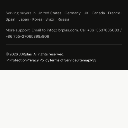
Serving buyers in:
United States
·
Germany
·
UK
·
Canada
·
France
·
Spain
·
Japan
·
Korea
·
Brazil
·
Russia
More support: Email to
info@jbrplas.com
. Call
+86 13537885083
/
+86 755-27065898x809
© 2026 JBRplas. All rights reserved.
IP Protection
Privacy Policy
Terms of Service
Sitemap
RSS