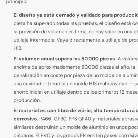
principio:
El diseño ya está cerrado y validado para producci
pieza ha superado todas las pruebas, el diseño está c
la previsión de volumen es firme, no hay valor en una 
utillaje intermedia. Vaya directamente a utillaje de pr
H13.
El volumen anual supera las 50.000 piezas.
A volúme
encima de aproximadamente 50.000 piezas al año, la
penalización en coste por pieza de un molde de alumin
una cavidad — frente a un molde H13 multicavidad — s
ahorro inicial en utillaje dentro de los primeros 12 mes
producción.
El material es con fibra de vidrio, alta temperatura 
corrosivo.
PA66-GF30, PPS GF40 y materiales abrasi
similares destruirán un molde de aluminio en unos poc
disparos. El PVC y los grados FR emiten gases corrosi