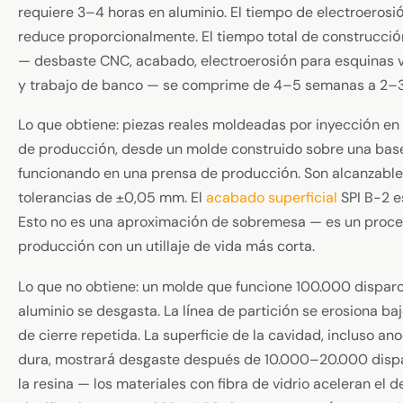
requiere 3–4 horas en aluminio. El tiempo de electroerosi
reduce proporcionalmente. El tiempo total de construcció
— desbaste CNC, acabado, electroerosión para esquinas vi
y trabajo de banco — se comprime de 4–5 semanas a 2–
Lo que obtiene: piezas reales moldeadas por inyección en 
de producción, desde un molde construido sobre una bas
funcionando en una prensa de producción. Son alcanzabl
tolerancias de ±0,05 mm. El
acabado superficial
SPI B-2 e
Esto no es una aproximación de sobremesa — es un proc
producción con un utillaje de vida más corta.
Lo que no obtiene: un molde que funcione 100.000 disparos
aluminio se desgasta. La línea de partición se erosiona baj
de cierre repetida. La superficie de la cavidad, incluso an
dura, mostrará desgaste después de 10.000–20.000 disp
la resina — los materiales con fibra de vidrio aceleran el 