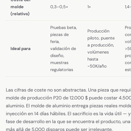
molde
0,3–0,5×
1×
1,4
(relativo)
Pruebas beta,
Pr
Producción
piezas de
co
piloto, puente
feria,
vo
a producción,
Ideal para
validación de
>5
volúmenes
diseño,
pr
hasta
muestras
co
~50K/año
regulatorias
est
Las cifras de coste no son abstractas. Una pieza que requ
molde de producción P20 de 12.000 $ puede costar 4.500
aluminio. El molde de aluminio entrega piezas reales mol
inyección en 14 días hábiles. El sacrificio es la vida útil — y
fase de desarrollo en la que se encuentra el producto, una 
más allá de 5.000 disparos puede ser irrelevante.