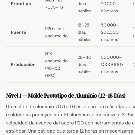
Prototipo
días
20.000
7075-T6
hábiles
disparos
18–25
50.000–
P20 semi-
1
Puente
días
200.000
endurecido
hábiles
disparos
H13
28–40
500.000–
endurecido
Producción
días
1.000.000+
(48–52
hábiles
disparos
HRC)
Nivel 1 — Molde Prototipo de Aluminio (12–18 Días)
Un molde de aluminio 7075-T6 es el camino más rápido h
moldeadas por inyección. El aluminio se mecaniza a 3–5× 
velocidad de avance del acero P20 con herramientas de 
estándar. Una cavidad que tarda 12 horas en mecanizarse