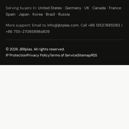
Serving buyers in:
United States
·
Germany
·
UK
·
Canada
·
France
·
Spain
·
Japan
·
Korea
·
Brazil
·
Russia
More support: Email to
info@jbrplas.com
. Call
+86 13537885083
/
+86 755-27065898x809
© 2026 JBRplas. All rights reserved.
IP Protection
Privacy Policy
Terms of Service
Sitemap
RSS