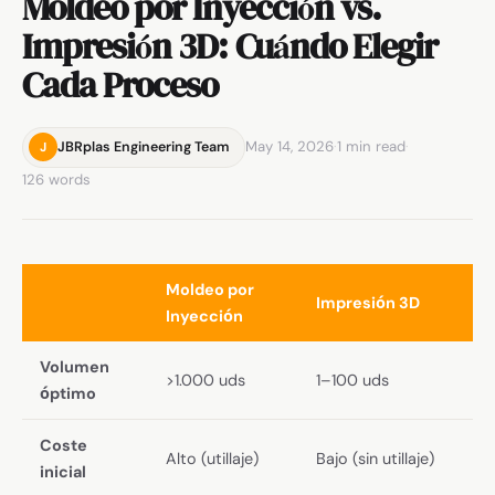
Moldeo por Inyección vs.
Impresión 3D: Cuándo Elegir
Cada Proceso
May 14, 2026
·
1 min read
·
JBRplas Engineering Team
J
126 words
Moldeo por
Impresión 3D
Inyección
Volumen
>1.000 uds
1–100 uds
óptimo
Coste
Alto (utillaje)
Bajo (sin utillaje)
inicial