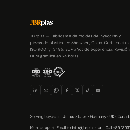
JBR
plas
JBRplas — Fabricante de moldes de inyección y
piezas de plástico en Shenzhen, China. Certificación
ISO 9001 y 13485, 30+ años de experiencia. Revisión
DFM gratuita en 24 horas.
Serving buyers in:
United States
·
Germany
·
UK
·
Canad
More support: Email to
info@jbrplas.com
. Call
+86 135