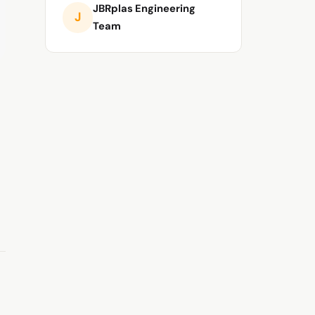
JBRplas Engineering
J
Team