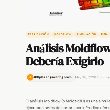
FABRICACIÓN
MOLDFLOW
SIMULACIÓN
DFM
Análisis Moldflow
Debería Exigirlo
May 20, 2026
·
2 min re
JBRplas Engineering Team
J
El análisis Moldflow (o Moldex3D) es una simu
ejecutada antes de cortar acero. Predice cómo 