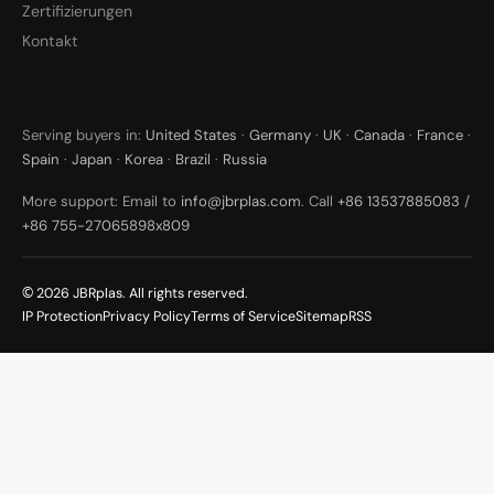
Zertifizierungen
Kontakt
Serving buyers in:
United States
·
Germany
·
UK
·
Canada
·
France
·
Spain
·
Japan
·
Korea
·
Brazil
·
Russia
More support: Email to
info@jbrplas.com
. Call
+86 13537885083
/
+86 755-27065898x809
© 2026 JBRplas. All rights reserved.
IP Protection
Privacy Policy
Terms of Service
Sitemap
RSS