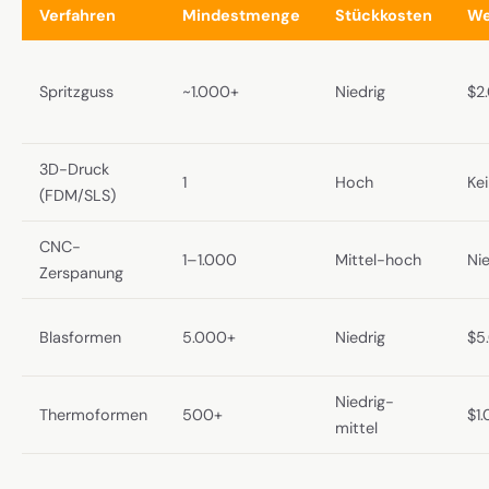
Verfahren
Mindestmenge
Stückkosten
We
Spritzguss
~1.000+
Niedrig
$2
3D-Druck
1
Hoch
Ke
(FDM/SLS)
CNC-
1–1.000
Mittel-hoch
Nie
Zerspanung
Blasformen
5.000+
Niedrig
$5
Niedrig-
Thermoformen
500+
$1
mittel