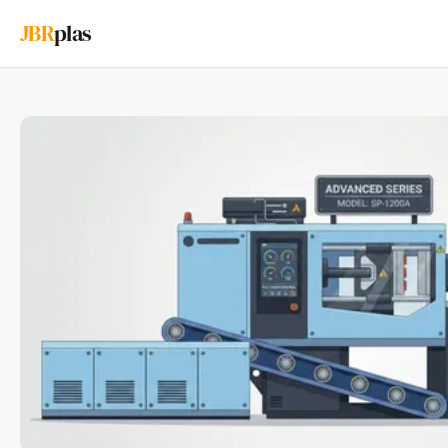
JBR
plas