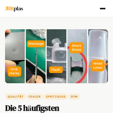
JBR
plas
QUALITÄT
FEHLER
SPRITZGUSS
DFM
Die 5 häufigsten