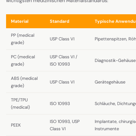
wichtigsten medizinischen Materialstandards:
Material
Standard
Typische Anwendu
PP (medical
USP Class VI
Pipettenspitzen, Rö
grade)
PC (medical
USP Class VI /
Diagnostik-Gehäuse
grade)
ISO 10993
ABS (medical
USP Class VI
Gerätegehäuse
grade)
TPE/TPU
ISO 10993
Schläuche, Dichtung
(medical)
ISO 10993, USP
Implantate, chirurgi
PEEK
Class VI
Instrumente