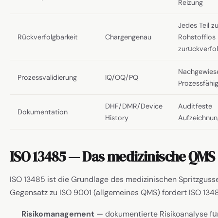
Reizung
Jedes Teil 
Rückverfolgbarkeit
Chargengenau
Rohstofflos
zurückverfo
Nachgewies
Prozessvalidierung
IQ/OQ/PQ
Prozessfähig
DHF/DMR/Device
Auditfeste
Dokumentation
History
Aufzeichnu
ISO 13485 — Das medizinische QMS
ISO 13485 ist die Grundlage des medizinischen Spritzgusse
Gegensatz zu ISO 9001 (allgemeines QMS) fordert ISO 134
Risikomanagement
— dokumentierte Risikoanalyse fü