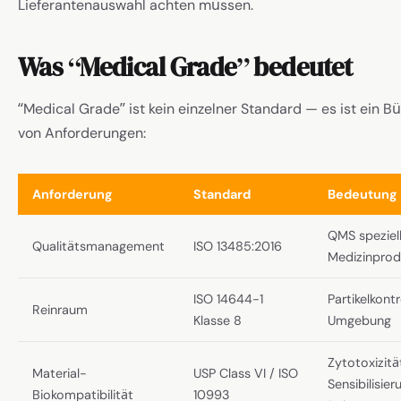
Lieferantenauswahl achten müssen.
Was “Medical Grade” bedeutet
“Medical Grade” ist kein einzelner Standard — es ist ein B
von Anforderungen:
Anforderung
Standard
Bedeutung
QMS speziell
Qualitätsmanagement
ISO 13485:2016
Medizinprod
ISO 14644-1
Partikelkontr
Reinraum
Klasse 8
Umgebung
Zytotoxizitä
Material-
USP Class VI / ISO
Sensibilisier
Biokompatibilität
10993