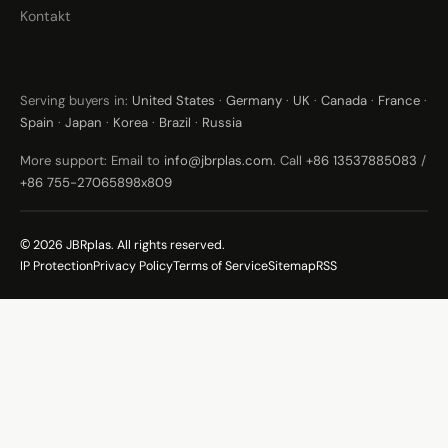
Kontakt
Serving buyers in:
United States
·
Germany
·
UK
·
Canada
·
France
·
Spain
·
Japan
·
Korea
·
Brazil
·
Russia
More support: Email to
info@jbrplas.com
. Call
+86 13537885083
/
+86 755-27065898x809
© 2026 JBRplas. All rights reserved.
IP Protection
Privacy Policy
Terms of Service
Sitemap
RSS