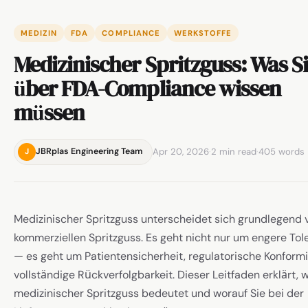
MEDIZIN
FDA
COMPLIANCE
WERKSTOFFE
Medizinischer Spritzguss: Was S
über FDA-Compliance wissen
müssen
Apr 20, 2026
·
2 min read
·
405 words
JBRplas Engineering Team
J
Medizinischer Spritzguss unterscheidet sich grundlegend
kommerziellen Spritzguss. Es geht nicht nur um engere Tol
— es geht um Patientensicherheit, regulatorische Konform
vollständige Rückverfolgbarkeit. Dieser Leitfaden erklärt, 
medizinischer Spritzguss bedeutet und worauf Sie bei der