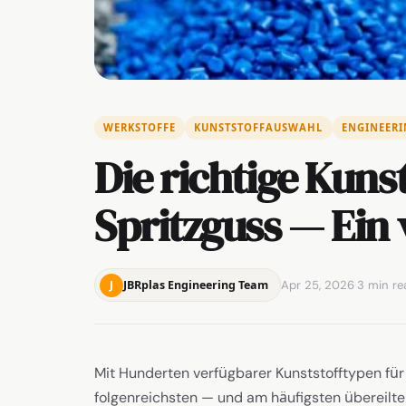
WERKSTOFFE
KUNSTSTOFFAUSWAHL
ENGINEERI
Die richtige Kuns
Spritzguss — Ein 
Apr 25, 2026
·
3 min re
JBRplas Engineering Team
J
Mit Hunderten verfügbarer Kunststofftypen für 
folgenreichsten — und am häufigsten übereilte