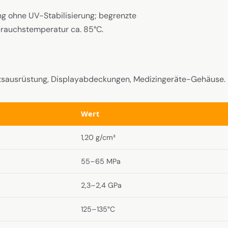
g ohne UV-Stabilisierung; begrenzte
rauchstemperatur ca. 85°C.
itsausrüstung, Displayabdeckungen, Medizingeräte-Gehäuse.
Wert
1,20 g/cm³
55–65 MPa
2,3–2,4 GPa
125–135°C