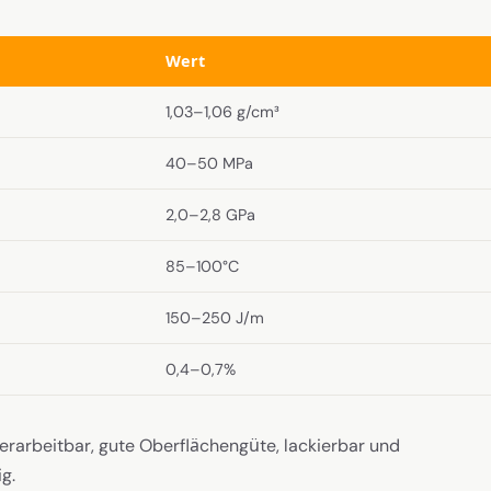
Wert
1,03–1,06 g/cm³
40–50 MPa
2,0–2,8 GPa
85–100°C
150–250 J/m
0,4–0,7%
erarbeitbar, gute Oberflächengüte, lackierbar und
g.