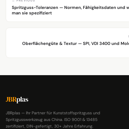
← PREVIOUS
Spritzguss-Toleranzen — Normen, Fähigkeitsdaten und 
man sie spezifiziert
Oberflächengüte & Textur — SPI, VDI 3400 und Mo
JBR
plas
JBRplas — Ihr Partner für Kunststoffspritzguss und
Spritzgusswerkzeug aus China. ISO 9001 & 13485
zertifiziert, DIN-gefertigt, 30+ Jahre Erfahrung.