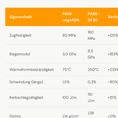
PA66
PA66-
Eigenschaft
Verä
ungefüllt
GF30
180
Zugfestigkeit
80 MPa
+125
MPa
8,5
Biegemodul
3,0 GPa
+183
GPa
Wärmeformbeständigkeit
75°C
250°C
+233
Schwindung (längs)
1,5%
0,3%
−80%
110
Kerbschlagzähigkeit
100 J/m
+10%
J/m
1,38
Dichte
1,14 g/cm³
+21%