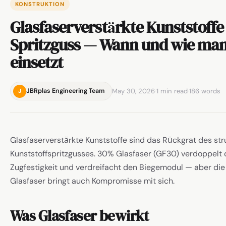
KONSTRUKTION
Glasfaserverstärkte Kunststoffe
Spritzguss — Wann und wie man
einsetzt
May 30, 2026
·
1 min read
·
186 words
JBRplas Engineering Team
J
Glasfaserverstärkte Kunststoffe sind das Rückgrat des str
Kunststoffspritzgusses. 30% Glasfaser (GF30) verdoppelt 
Zugfestigkeit und verdreifacht den Biegemodul — aber die
Glasfaser bringt auch Kompromisse mit sich.
Was Glasfaser bewirkt