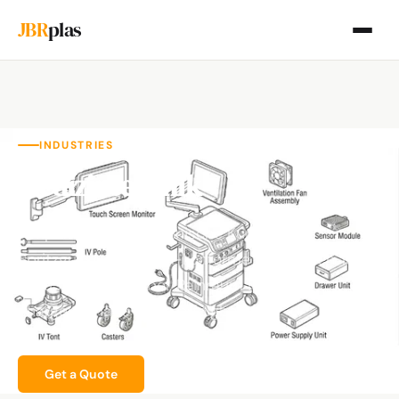
JBR
plas
INDUSTRIES
Medizintechnik
JBRplas fertigt medizinische Kunststoff-
Spritzgussteile — FDA-konforme Materialien, ISO
10993 biokompatibel, Reinraum ISO 8,
chargengenaue Rückverfolgbarkeit.
Get a Quote
Our Services