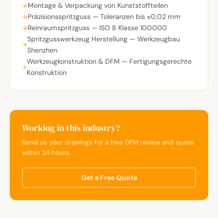
Montage & Verpackung von Kunststoffteilen
Präzisionsspritzguss — Toleranzen bis ±0,02 mm
Reinraumspritzguss — ISO 8 Klasse 100.000
Spritzgusswerkzeug Herstellung — Werkzeugbau
Shenzhen
Werkzeugkonstruktion & DFM — Fertigungsgerechte
Konstruktion
Working in this industry?
Send us your drawings for a free DFM review and quote
within 24 hours.
Get a Free Quote