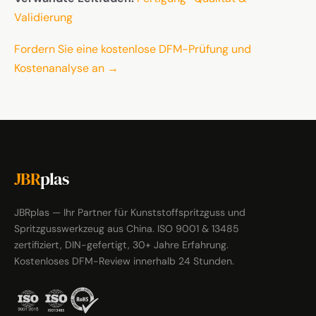
Validierung
Fordern Sie eine kostenlose DFM-Prüfung und
Kostenanalyse an →
JBR
plas
JBRplas — Ihr Partner für Kunststoffspritzguss und
Spritzgusswerkzeug aus China. ISO 9001 & 13485
zertifiziert, DIN-gefertigt, 30+ Jahre Erfahrung.
Kostenloses DFM-Review innerhalb 24 Stunden.