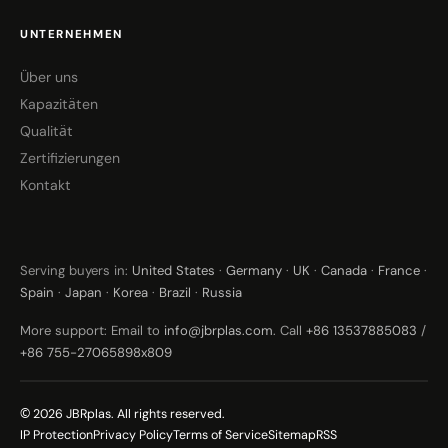
UNTERNEHMEN
Über uns
Kapazitäten
Qualität
Zertifizierungen
Kontakt
Serving buyers in:
United States
·
Germany
·
UK
·
Canada
·
France
·
Spain
·
Japan
·
Korea
·
Brazil
·
Russia
More support: Email to
info@jbrplas.com
. Call
+86 13537885083
/
+86 755-27065898x809
© 2026 JBRplas. All rights reserved.
IP Protection
Privacy Policy
Terms of Service
Sitemap
RSS