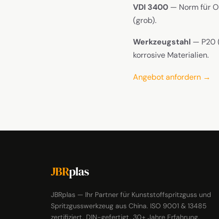
VDI 3400
— Norm für Ob
(grob).
Werkzeugstahl
— P20 (
korrosive Materialien.
Angebot anfordern →
JBR
plas
JBRplas — Ihr Partner für Kunststoffspritzguss und
Spritzgusswerkzeug aus China. ISO 9001 & 13485
zertifiziert, DIN-gefertigt, 30+ Jahre Erfahrung.