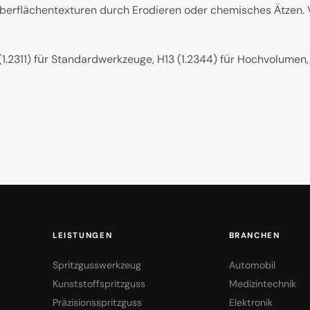
erflächentexturen durch Erodieren oder chemisches Ätzen. VD
1.2311) für Standardwerkzeuge, H13 (1.2344) für Hochvolumen, 
LEISTUNGEN
BRANCHEN
Spritzgusswerkzeug
Automobil
Kunststoffspritzguss
Medizintechnik
Präzisionsspritzguss
Elektronik