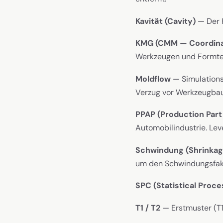
Kavität (Cavity)
— Der H
KMG (CMM — Coordina
Werkzeugen und Formtei
Moldflow
— Simulations
Verzug vor Werkzeugbau
PPAP (Production Part
Automobilindustrie. Leve
Schwindung (Shrinkag
um den Schwindungsfakto
SPC (Statistical Proce
T1 / T2
— Erstmuster (T1