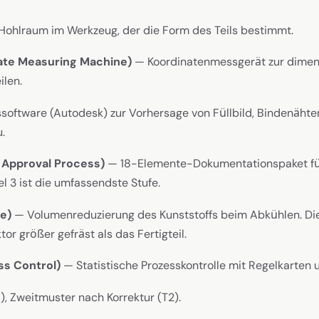
ohlraum im Werkzeug, der die Form des Teils bestimmt.
te Measuring Machine)
— Koordinatenmessgerät zur dimens
len.
software (Autodesk) zur Vorhersage von Füllbild, Bindenähte
.
 Approval Process)
— 18-Elemente-Dokumentationspaket fü
l 3 ist die umfassendste Stufe.
e)
— Volumenreduzierung des Kunststoffs beim Abkühlen. Di
r größer gefräst als das Fertigteil.
ss Control)
— Statistische Prozesskontrolle mit Regelkarten
), Zweitmuster nach Korrektur (T2).