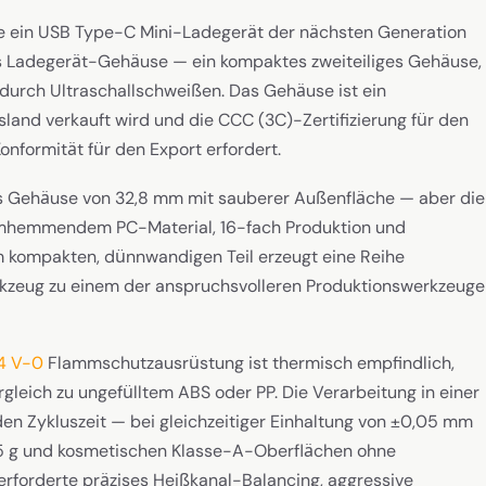
e ein USB Type-C Mini-Ladegerät der nächsten Generation
s Ladegerät-Gehäuse — ein kompaktes zweiteiliges Gehäuse,
durch Ultraschallschweißen. Das Gehäuse ist ein
and verkauft wird und die CCC (3C)-Zertifizierung für den
formität für den Export erfordert.
ges Gehäuse von 32,8 mm mit sauberer Außenfläche — aber die
mmhemmendem PC-Material, 16-fach Produktion und
 kompakten, dünnwandigen Teil erzeugt eine Reihe
rkzeug zu einem der anspruchsvolleren Produktionswerkzeuge
94 V-0
Flammschutzausrüstung ist thermisch empfindlich,
gleich zu ungefülltem ABS oder PP. Die Verarbeitung in einer
en Zykluszeit — bei gleichzeitiger Einhaltung von ±0,05 mm
,05 g und kosmetischen Klasse-A-Oberflächen ohne
 erforderte präzises Heißkanal-Balancing, aggressive