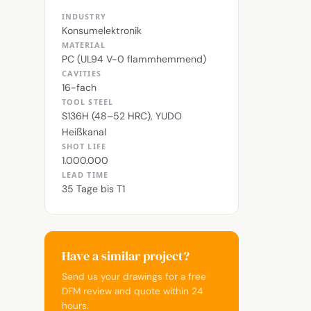
INDUSTRY
Konsumelektronik
MATERIAL
PC (UL94 V-0 flammhemmend)
CAVITIES
16-fach
TOOL STEEL
S136H (48–52 HRC), YUDO
Heißkanal
SHOT LIFE
1.000.000
LEAD TIME
35 Tage bis T1
Have a similar project?
Send us your drawings for a free
DFM review and quote within 24
hours.