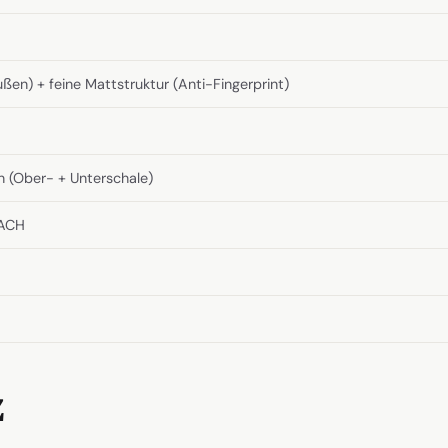
ßen) + feine Mattstruktur (Anti-Fingerprint)
n (Ober- + Unterschale)
EACH
z