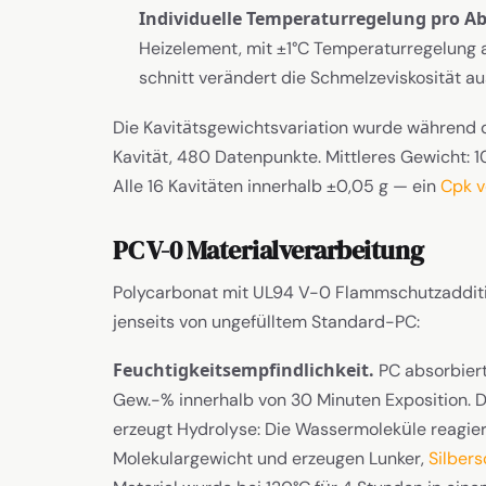
Individuelle Temperaturregelung pro A
Heizelement, mit ±1°C Temperaturregelung 
schnitt verändert die Schmelzeviskosität a
Die Kavitätsgewichtsvariation wurde während de
Kavität, 480 Datenpunkte. Mittleres Gewicht: 1
Alle 16 Kavitäten innerhalb ±0,05 g — ein
Cpk v
PC V-0 Materialverarbeitung
Polycarbonat mit UL94 V-0 Flammschutzadditiv
jenseits von ungefülltem Standard-PC:
Feuchtigkeitsempfindlichkeit.
PC absorbiert
Gew.-% innerhalb von 30 Minuten Exposition. 
erzeugt Hydrolyse: Die Wassermoleküle reagier
Molekulargewicht und erzeugen Lunker,
Silbers