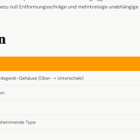
ahezu null Entformungsschräge und mehrkreisige unabhängige
n
degerät-Gehäuse (Ober- + Unterschale)
 mm
mmhemmende Type