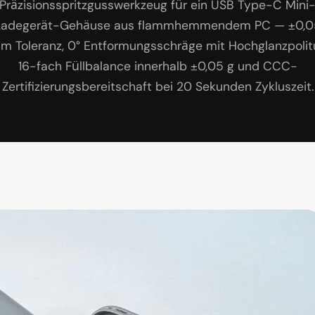
Präzisionsspritzgusswerkzeug für ein USB Type-C Mini
Ladegerät-Gehäuse aus flammhemmendem PC — ±0,0
m Toleranz, 0° Entformungsschräge mit Hochglanzpolitu
16-fach Füllbalance innerhalb ±0,05 g und CCC-
Zertifizierungsbereitschaft bei 20 Sekunden Zykluszeit.