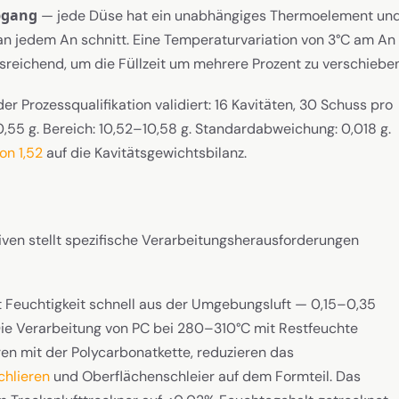
bgang
— jede Düse hat ein unabhängiges Thermoelement un
an jedem An schnitt. Eine Temperaturvariation von 3°C am An
usreichend, um die Füllzeit um mehrere Prozent zu verschieben
r Prozessqualifikation validiert: 16 Kavitäten, 30 Schuss pro
0,55 g. Bereich: 10,52–10,58 g. Standardabweichung: 0,018 g.
on 1,52
auf die Kavitätsgewichtsbilanz.
en stellt spezifische Verarbeitungsherausforderungen
 Feuchtigkeit schnell aus der Umgebungsluft — 0,15–0,35
Die Verarbeitung von PC bei 280–310°C mit Restfeuchte
en mit der Polycarbonatkette, reduzieren das
chlieren
und Oberflächenschleier auf dem Formteil. Das