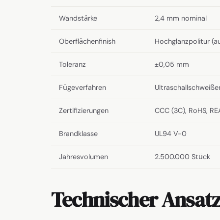
Wandstärke
2,4 mm nominal
Oberflächenfinish
Hochglanzpolitur (au
Toleranz
±0,05 mm
Fügeverfahren
Ultraschallschweiße
Zertifizierungen
CCC (3C), RoHS, R
Brandklasse
UL94 V-0
Jahresvolumen
2.500.000 Stück
Technischer Ansat