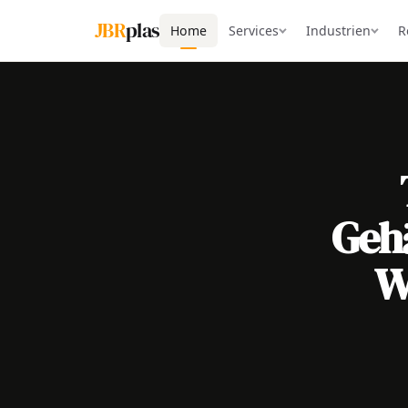
JBR
plas
Home
Services
Industrien
R
Gehä
W