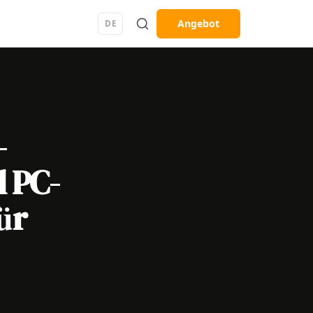
Angebot
DE
-
l PC-
ür