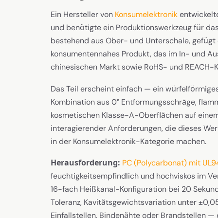
Ein Hersteller von
Konsumelektronik
entwickelt
und benötigte ein Produktionswerkzeug für da
bestehend aus Ober- und Unterschale, gefügt 
konsumentennahes Produkt, das im In- und Ausl
chinesischen Markt sowie RoHS- und REACH-Kon
Das Teil erscheint einfach — ein würfelförmi
Kombination aus 0° Entformungsschräge, fla
kosmetischen Klasse-A-Oberflächen auf einem
interagierender Anforderungen, die dieses We
in der Konsumelektronik-Kategorie machen.
Herausforderung:
PC (Polycarbonat) mit UL
feuchtigkeitsempfindlich und hochviskos im Ver
16-fach Heißkanal-Konfiguration bei 20 Sekund
Toleranz, Kavitätsgewichtsvariation unter ±0
Einfallstellen, Bindenähte oder Brandstellen —