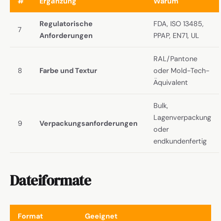
#
Ergänzung
Warum
Regulatorische
FDA, ISO 13485,
7
Anforderungen
PPAP, EN71, UL
RAL/Pantone
8
Farbe und Textur
oder Mold-Tech-
Äquivalent
Bulk,
Lagenverpackung
9
Verpackungsanforderungen
oder
endkundenfertig
Dateiformate
Format
Geeignet