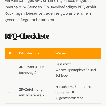
Ein vollständiges RFQ erhält ein genaues Angebot
innerhalb 24 Stunden. Ein unvollständiges RFQ erhält
Rückfragen. Dieser Leitfaden zeigt, was Sie für ein
genaues Angebot benötigen.
RFQ-Checkliste
#
Erforderlich
Warum
Bestimmt
3D-Datei
(STEP
1
Werkzeugkomplexität und
bevorzugt)
Schieber
Kritische Maße — ohne
2D-Zeichnung
2
Vorgabe gilt
mit Toleranzen
Allgemeintoleranz